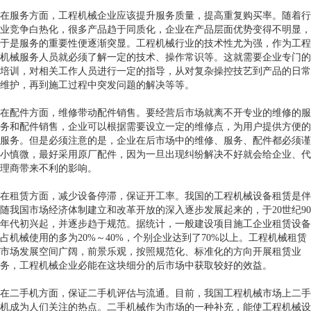
在服务方面，工程机械企业应该提升服务质量，提高重复购买率。随着行
业竞争白热化，很多产品趋于同质化，企业在产品层面优势变得不明显，
于是服务的重要性便逐渐突显。工程机械行业的技术性尤为强，作为工程
机械服务人员就必须了解一定的技术、操作常识等。这就需要企业专门的
培训，对相关工作人员进行一定的指导，从对复杂操控技艺到产品的日常
维护，再到施工过程中突发问题的解决等等。
在配件方面，维修带动配件销售。要经营后市场就离不开专业的维修的服
务和配件销售，企业可以根据需要设立一定的维修点，为用户提供方便的
服务。但是必须注意的是，企业在后市场中的维修、服务、配件都必须谨
小慎微，最好采用原厂配件，因为一旦出现纠纷解决不好就会给企业、代
理商带来不利的影响。
在租赁方面，减少设备停滞，保证开工率。我国的工程机械设备租赁是伴
随我国市场经济体制建立和改革开放的深入逐步发展起来的，于20世纪90
年代初兴起，并逐步趋于规范。据统计，一般建设项目施工企业租赁设备
占机械使用的多为20%～40%，个别企业达到了70%以上。工程机械租赁
市场发展空间广阔，前景乐观，按照规范化、标准化的方向开展租赁业
务，工程机械企业必能在这块细分的后市场中获取较好的效益。
在二手机方面，保证二手机评估与流通。目前，我国工程机械市场上二手
机成为人们关注的热点。二手机械作为市场的一种补充，能使工程机械设