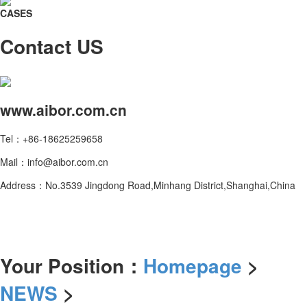
CASES
Contact US
www.aibor.com.cn
Tel：+86-18625259658
Mail：info@aibor.com.cn
Address：No.3539 Jingdong Road,Minhang District,Shanghai,China
Your Position：
Homepage
>
NEWS
>