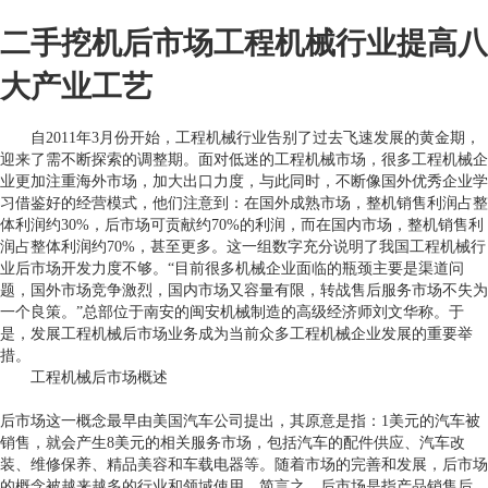
二手挖机后市场工程机械行业提高八
大产业工艺
自2011年3月份开始，工程机械行业告别了过去飞速发展的黄金期，
迎来了需不断探索的调整期。面对低迷的工程机械市场，很多工程机械企
业更加注重海外市场，加大出口力度，与此同时，不断像国外优秀企业学
习借鉴好的经营模式，他们注意到：在国外成熟市场，整机销售利润占整
体利润约30%，后市场可贡献约70%的利润，而在国内市场，整机销售利
润占整体利润约70%，甚至更多。这一组数字充分说明了我国工程机械行
业后市场开发力度不够。“目前很多机械企业面临的瓶颈主要是渠道问
题，国外市场竞争激烈，国内市场又容量有限，转战售后服务市场不失为
一个良策。”总部位于南安的闽安机械制造的高级经济师刘文华称。于
是，发展工程机械后市场业务成为当前众多工程机械企业发展的重要举
措。
工程机械后市场概述
后市场这一概念最早由美国汽车公司提出，其原意是指：1美元的汽车被
销售，就会产生8美元的相关服务市场，包括汽车的配件供应、汽车改
装、维修保养、精品美容和车载电器等。随着市场的完善和发展，后市场
的概念被越来越多的行业和领域使用。简言之，后市场是指产品销售后，