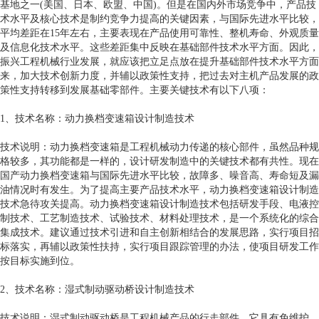
基地之一(美国、日本、欧盟、中国)。但是在国内外市场竞争中，产品技
术水平及核心技术是制约竞争力提高的关键因素，与国际先进水平比较，
平均差距在15年左右，主要表现在产品使用可靠性、整机寿命、外观质量
及信息化技术水平。这些差距集中反映在基础部件技术水平方面。因此，
振兴工程机械行业发展，就应该把立足点放在提升基础部件技术水平方面
来，加大技术创新力度，并辅以政策性支持，把过去对主机产品发展的政
策性支持转移到发展基础零部件。主要关键技术有以下八项：
1、技术名称：动力换档变速箱设计制造技术
技术说明：动力换档变速箱是工程机械动力传递的核心部件，虽然品种规
格较多，其功能都是一样的，设计研发制造中的关键技术都有共性。现在
国产动力换档变速箱与国际先进水平比较，故障多、噪音高、寿命短及漏
油情况时有发生。为了提高主要产品技术水平，动力换档变速箱设计制造
技术急待攻关提高。动力换档变速箱设计制造技术包括研发手段、电液控
制技术、工艺制造技术、试验技术、材料处理技术，是一个系统化的综合
集成技术。建议通过技术引进和自主创新相结合的发展思路，实行项目招
标落实，再辅以政策性扶持，实行项目跟踪管理的办法，使项目研发工作
按目标实施到位。
2、技术名称：湿式制动驱动桥设计制造技术
技术说明：湿式制动驱动桥是工程机械产品的行走部件，它具有免维护、