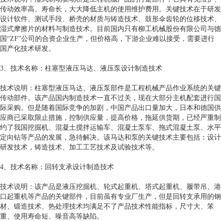
传动效率高、寿命长，大大降低主机的使用维护费用。关键技术在于研发
设计软件、测试手段、桥壳的材质与铸造技术、鼓形伞齿轮的位移技术、
湿式摩擦片的材料与制造技术。目前国内只有柳工机械股份有限公司与德
国“ZF”公司的合资企业生产，但价格高，下游企业难以接受，需要进行
国产化技术研发。
3、技术名称：柱塞型液压马达、液压泵设计制造技术
技术说明：柱塞型液压马达、液压泵部件是工程机械产品作业系统的关键
传动部件。该产品国内制造技术一直不过关，现在大部分主机配套进行国
际采购。但是随着国际竞争的加剧，中国产品出口量加大，日本和德国供
应商已采取限止措施，控制供应量，提高价格，拖延供货期，已经严重制
约了我国挖掘机、混凝土搅拌运输车、混凝土泵车、拖式混凝土泵、水平
定向钻等产品的发展，急待解决。该马达和泵的关键技术主要包括：设计
研发技术，铸造技术、加工工艺技术及试验技术等。
4、技术名称：回转支承设计制造技术
技术说明：该产品是液压挖掘机、轮式起重机、塔式起重机、履带吊、港
口起重机等产品的关键部件，目前虽有专业厂生产，但是回转支承用的钢
材、锻造技术、热处理技术均满足不了产品技术性能指标，尺寸大、笨
重、使用寿命短、噪音高等缺陷。