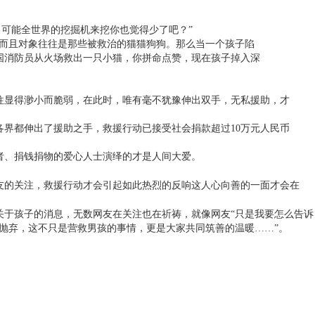
可能全世界的挖掘机来挖你也觉得少了吧？”
，而且对象往往是那些被救治的猫猫狗狗。那么当一个孩子陷
国消防员从火场救出一只小猫，你拼命点赞，现在孩子掉入深
显得渺小而脆弱，在此时，唯有毫不犹豫伸出双手，无私援助，才
界都伸出了援助之手，救援行动已接受社会捐款超过10万元人民币
、捐钱捐物的爱心人士演绎的才是人间大爱。
的关注，救援行动才会引起如此热烈的反响
这人心向善的一面才会在
于孩子的消息，无数网友在关注也在祈祷，就像网友“只是我要怎么告诉
不抛弃，这不只是营救男孩的事情，更是大家共同筑善的温暖……”。