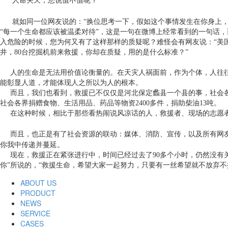
人命关天，您说值不值呢？
就如同一位网友说的：“换位思考一下，假如这个事情发生在你身上，
“每一个生命都应该被温柔对待”，这是一句在微博上经常看到的一句话
入危险的时候，您为何又有了这样那样的质疑呢？难怪会有网友说：“美
井，80台挖掘机前来救援，你却在质疑，用的是什么标准？”
人的生命是无法用价值论衡量的。在天灾人祸面前，作为个体，人往往
能彰显人道，才能体现人之所以为人的根本。
而且，我们也看到，救援已不仅仅是河北保定蠡县一个县的事，社会各
社会各界捐赠食物、生活用品、药品等物资2400多件，捐助柴油13吨。
在这种时候，相比于那些看热闹说风凉话的人，救援者、现场的志愿者
而且，也正是有了社会资源的联动：媒体、消防、宣传，以及所有网友
你我中传递并蔓延。
现在，救援正在紧张进行中，时间已经过去了90多个小时，仍然没有关
你”所说的，“救援生命，希望大家一起努力，只要有一丝希望就不放弃
ABOUT US
PRODUCT
NEWS
SERVICE
CASES